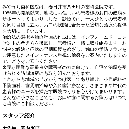
みやうち歯科医院は、春日井市八田町の歯科医院です。
1986年の開業以来、地域にお住まいの患者様のお口の健康を
サポートしてまいりました。診療では、一人ひとりの患者様
と同じ目線に立ち、お口の状態に合わせた適切な治療の提供
を大切にしています。
治療法の選択や治療計画の作成には、インフォームド・コン
セントの考え方を徹底し、患者様と一緒に取り組みます。お
悩みの解決と症状の早期回復をめざし、独自の予防プランを
ご用意したメインテナンス重視の治療をご案内いたしますの
で、どうぞご安心ください。
来院が困難な高齢者や障害者の方に向けて、自宅で治療を受
けられる訪問診療にも取り組んでおります。
これからも地域の『かかりつけ医』であり続け、小児歯科や
予防歯科、歯周病治療や入れ歯治療など、さまざまな世代の
患者様のニーズを満たす医院づくりを心がけてまいります。
どんなに小さなことでも、お口や歯に関するお悩みはいつで
も当院にご相談ください。
スタッフ紹介
大先生 宮内 和子